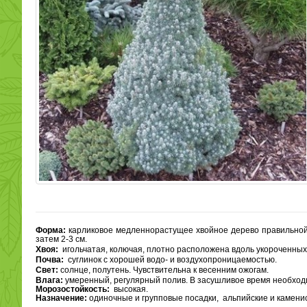
Форма:
карликовое медленнорастущее хвойное дерево правильной ко
затем 2-3 см.
Хвоя:
игольчатая, колючая, плотно расположена вдоль укороченных 
Почва:
суглинок с хорошей водо- и воздухопроницаемостью.
Свет:
солнце, полутень. Чувствительна к весенним ожогам.
Влага:
умеренный, регулярный полив. В засушливое время необход
Морозостойкость:
высокая.
Назначение:
одиночные и групповые посадки, альпийские и каменис