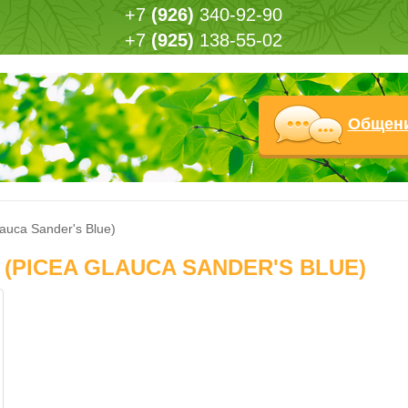
+7
(926)
340-92-90
+7
(925)
138-55-02
Общен
auca Sander's Blue)
(PICEA GLAUCA SANDER'S BLUE)