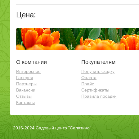
Цена:
О компании
Покупателям
Интересное
Получить скидку
Галерея
Оплата
Партнеры
Прайс
Вакансии
Сертификаты
Отзывы
Правила посадки
Контакты
2016-2024 Садовый центр "Селятино"