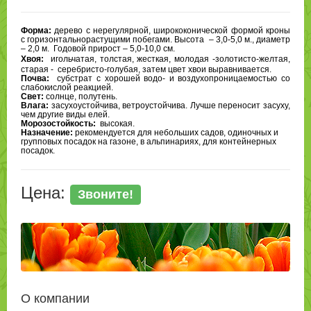
Форма:
дерево с нерегулярной, ширококонической формой кроны
с горизонтальнорастущими побегами. Высота – 3,0-5,0
м., диаметр
– 2,0 м. Годовой прирост – 5,0-10,0 см.
Хвоя:
игольчатая, толстая, жесткая, молодая -золотисто-желтая,
старая - серебристо-голубая, затем цвет хвои выравнивается.
Почва:
субстрат с хорошей водо- и воздухопроницаемостью со
слабокислой реакцией.
Свет:
солнце, полутень.
Влага:
засухоустойчива, ветроустойчива. Лучше переносит засуху,
чем другие виды елей.
Морозостойкость:
высокая.
Назначение:
рекомендуется для небольших садов, одиночных и
групповых посадок на газоне, в альпинариях, для контейнерных
посадок.
Цена:
Звоните!
О компании