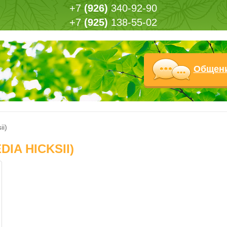
+7
(926)
340-92-90
+7
(925)
138-55-02
Общен
ii)
IA HICKSII)