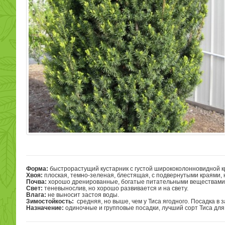
Форма:
быстрорастущий кустарник с густой ширококолонновидной
к
Хвоя:
плоская,
т
емно-зеленая, блестящая, с подвернутыми краями,
Почва:
хорошо дренированные, богатые питательными веществами 
Свет:
теневынослив, но хорошо развивается и на свету.
Влага:
не выносит застоя воды.
Зимостойкость:
средняя, но выше, чем у Тиса ягодного. Посадка в
Назначение:
одиночные и групповые посадки, лучший сорт Тиса для