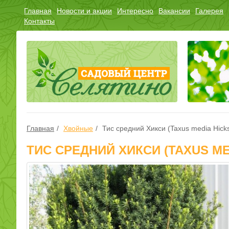
Главная
Новости и акции
Интересно
Вакансии
Галерея
Контакты
Главная
Хвойные
Тис средний Хикси (Taxus media Hicks
ТИС СРЕДНИЙ ХИКСИ (TAXUS MED