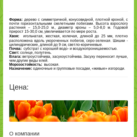
Форма:
дерево с симметричной, конусовидной, плотной кроной, с
почти горизонтальными скелетными побегами.
Высота взрослого
растения – 15,0-25,0 м., диаметр кроны – 5,0-8,0 м. Годовой
прирост 15-30,0 см, увеличивается по мере роста.
Хвоя:
игольчатая, жесткая, колючая, длиной до 25 мм, плотно
расположена вдоль укороченных побегов, серо-зеленая. Шишки -
цилиндрические, длиной до 9 см, светло-коричневые.
Почва:
субстрат с хорошей водо- и воздухопроницаемостью.
Свет:
солнце, полутень.
Влага:
ветроустойчива, засухоустойчива. Засуху переносит лучше,
чем другие виды елей.
Морозостойкость:
высокая.
Назначение:
одиночные и групповые посадки, «живые» изгороди.
Цена:
О компании