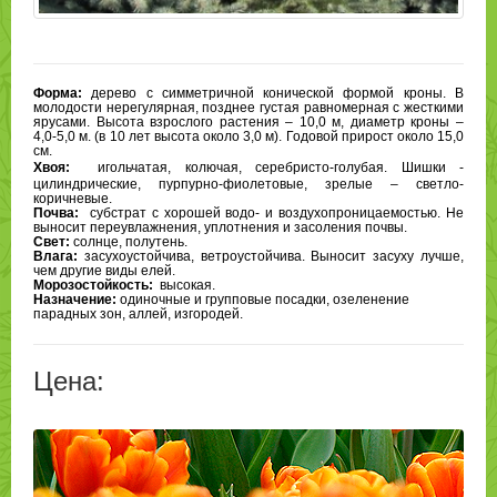
Форма:
дерево с симметричной конической формой кроны. В
молодости нерегулярная, позднее густая равномерная с жесткими
ярусами.
Высота взрослого растения – 10,0 м, диаметр кроны –
4,0-5,0 м. (в 10 лет высота около 3,0 м). Годовой прирост около 15,0
см.
Хвоя:
игольчатая, колючая, серебристо-голубая. Шишки -
цилиндрические, пурпурно-фиолетовые, зрелые – светло-
коричневые.
Почва:
субстрат с хорошей водо- и воздухопроницаемостью. Не
выносит переувлажнения, уплотнения и засоления почвы.
Свет:
солнце, полутень.
Влага:
засухоустойчива, ветроустойчива. Выносит засуху лучше,
чем другие виды елей.
Морозостойкость:
высокая.
Назначение:
одиночные и групповые посадки, озеленение
парадных зон, аллей, изгородей.
Цена: