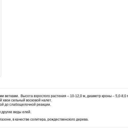
ыми ветками.
Высота взрослого растения – 10-12,0 м, диаметр кроны – 5,0-8,0 
й хвои сильный восковой налет.
лой до слабощелочной реакции.
 другие виды елей.
азоне, в качестве солитера, рождественского дерева.