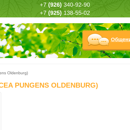
+7
(926)
340-92-90
+7
(925)
138-55-02
Общен
ens Oldenburg)
ICEA PUNGENS OLDENBURG)